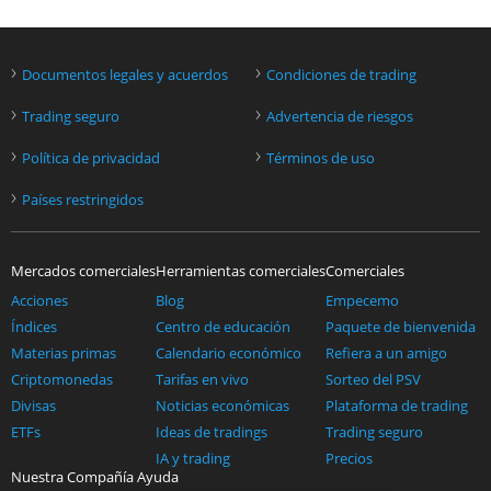
›
›
Documentos legales y acuerdos
Condiciones de trading
›
›
Trading seguro
Advertencia de riesgos
›
›
Política de privacidad
Términos de uso
›
Países restringidos
Mercados comerciales
Herramientas comerciales
Comerciales
Acciones
Blog
Empecemo
Índices
Centro de educación
Paquete de bienvenida
Materias primas
Calendario económico
Refiera a un amigo
Criptomonedas
Tarifas en vivo
Sorteo del PSV
Divisas
Noticias económicas
Plataforma de trading
ETFs
Ideas de tradings
Trading seguro
IA y trading
Precios
Nuestra Compañía
Ayuda