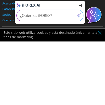
Acerca de nosotros
Contáctenos
iFOREX AI
Patrocinios
Soporte y preguntas frecuentes
Socios
Métodos de pago
Ofertas de afiliados
Este sitio web utiliza cookies y está destinado únicamente a
Ponerse en contacto:
fines de marketing.
Licencia por BVI FSC
Proveedor de datos de la
Bolsa de Londres