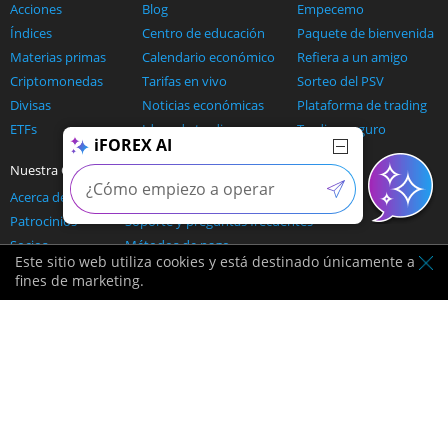
Acciones
Blog
Empecemo
Índices
Centro de educación
Paquete de bienvenida
Materias primas
Calendario económico
Refiera a un amigo
Criptomonedas
Tarifas en vivo
Sorteo del PSV
Divisas
Noticias económicas
Plataforma de trading
ETFs
Ideas de tradings
Trading seguro
iFOREX AI
IA y trading
Precios
Nuestra Compañía
Ayuda
Acerca de nosotros
Contáctenos
Patrocinios
Soporte y preguntas frecuentes
Socios
Métodos de pago
Este sitio web utiliza cookies y está destinado únicamente a
Ofertas de afiliados
fines de marketing.
Ponerse en contacto: