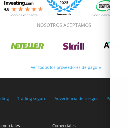
Socio de confianza
Socio destacado
NOSOTROS ACEPTAMOS
Ver todos los proveedores de pago
ading
Trading seguro
Advertencia de riesgos
Política de
omerciales
Comerciales
Nuest