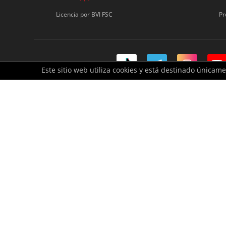
Licencia por BVI FSC
Pr
Este sitio web utiliza cookies y está destinado únicam
Este sitio web está gestionado por Formula Investment H
El trading de instrumentos financieros con margen conlle
totalidad de su inversión (depósito). No debe invertir 
y debidamente licenciado. Además, debe asegurarse de d
inversión y la información proporcionada en este docum
indicación de anteriores resultados de un instrumento fin
atención nuestro Acuerdo del Cliente y la Advertencia de
Los servicios de tesorería y la parte administrativa son
© 2012-2026 iFOREX. Reservados todos los derechos
iFOREX es una marca registrada propiedad de una entida