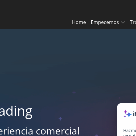
Home
Empecemos
Tr
ading
i
eriencia comercial
Hazme