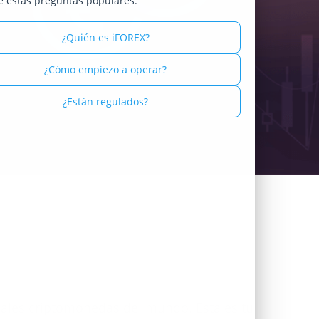
e estas preguntas populares:
Russian - Русский
¿Quién es iFOREX?
Spanish - Español
¿Cómo empiezo a operar?
Thai - ไทย
¿Están regulados?
ipales criptomonedas del mundo. Esta es tu