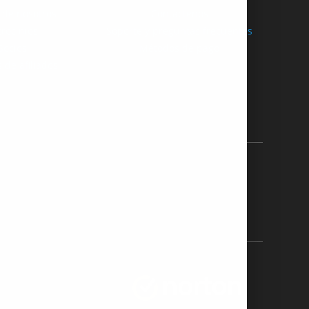
 de nosotros
Contáctenos
trocinios
Soporte y preguntas frecuentes
Socios
Métodos de pago
 de afiliados