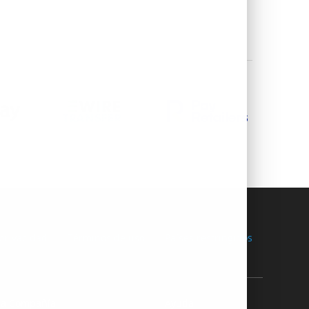
 privacidad
Términos de uso
Países restringidos
ra Compañía
Ayuda