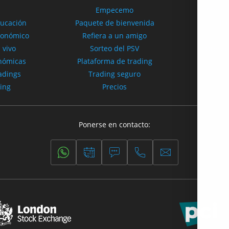
Empecemo
Acerca
ducación
Paquete de bienvenida
Pa
conómico
Refiera a un amigo
 vivo
Sorteo del PSV
Ofertas
onómicas
Plataforma de trading
adings
Trading seguro
ding
Precios
Ponerse en contacto: