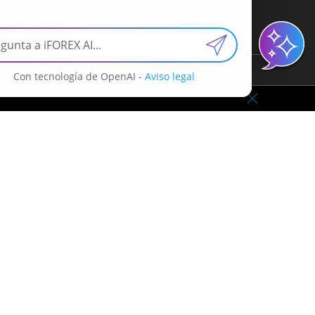
Seguridad del cliente y
de los datos
¿Pregunta? Estoy aquí...
Con tecnología de OpenAI -
Aviso legal
 usted y puede ocasionar la pérdida de una parte o de la
be buscar la ayuda de un asesor financiero independiente
 forma activa. iFOREX no proporciona asesoramiento de
como una recomendación de inversión. Cualquier
ro de dicho instrumento financiero. Por favor, lea con
te sitio web son propiedad de sus respectivos