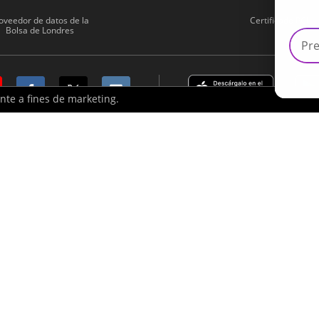
oveedor de datos de la
Certificado PCI
Bolsa de Londres
ente a fines de marketing.
ouse Ltd.
va un alto nivel de riesgo, puede funcionar a favor y en contra de
dinero que no pueda permitirse perder. Si tiene cualquier duda, de
isponer de tiempo suficiente para administrar sus inversiones de
ento es solamente para fines publicitarios y no debe ser tomada 
anciero no es un indicador fiable del rendimiento actual y / o futu
 Riesgos antes de realizar cualquier operación.
 proporcionados por Formula Investment House B.O.S. Ltd.
d del grupo de iFOREX. Todas las otras marcas que aparecen en es