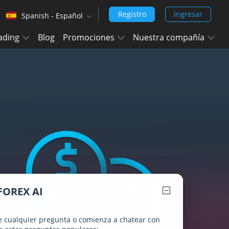
Registro
Ingresar
Spanish - Español
‹
ading
Blog
Promociones
Nuestra compañía
English (Arabic)
Arabic - العربيه
Chinese Simplified - 中文 (简体)
Chinese Traditional - 中文 (繁體)
English
English (India)
Hindi - हिन्दी
Japanese - 日本語
FOREX AI
Korean - 한국어 (대한민국)
 cualquier pregunta o comienza a chatear con
Portuguese - Português