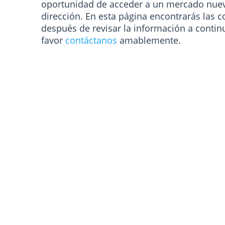
oportunidad de acceder a un mercado nuevo
dirección. En esta página encontrarás las 
después de revisar la información a contin
favor
contáctanos
amablemente.
Par Cripto
Mercado
Spread mínimo (pips)