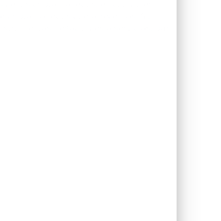
 de las criptomonedas, en cualquier
 de criptomonedas que ofrecemos. Si,
instrumentos negociables o servicios, por
e la operación
Exposición Máxima
[2]