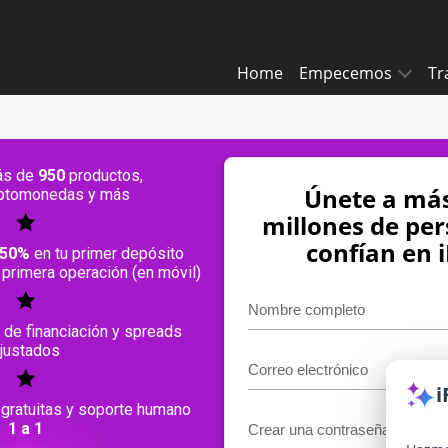
Home
Empecemos
Tr
ás de
950
productos,
Únete a más
riptomonedas y más
millones de pe
confían en 
50%
en tu primer depósito
primera operación (en móvil)
de financiación y spreads
justados
i
 gratuitas y soporte humano
1 a 1