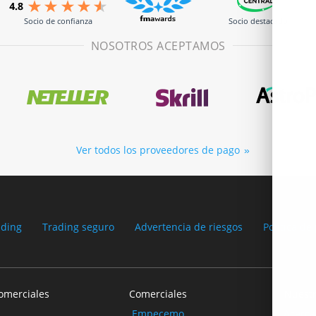
Socio de confianza
Socio destacado
NOSOTROS ACEPTAMOS
Ver todos los proveedores de pago
ading
Trading seguro
Advertencia de riesgos
Política de
omerciales
Comerciales
Nuest
Empecemo
Acerca