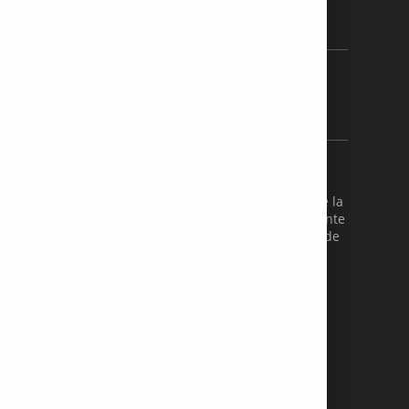
Seguridad del cliente y
de los datos
 usted y puede ocasionar la pérdida de una parte o de la
be buscar la ayuda de un asesor financiero independiente
 forma activa. iFOREX no proporciona asesoramiento de
como una recomendación de inversión. Cualquier
ro de dicho instrumento financiero. Por favor, lea con
te sitio web son propiedad de sus respectivos