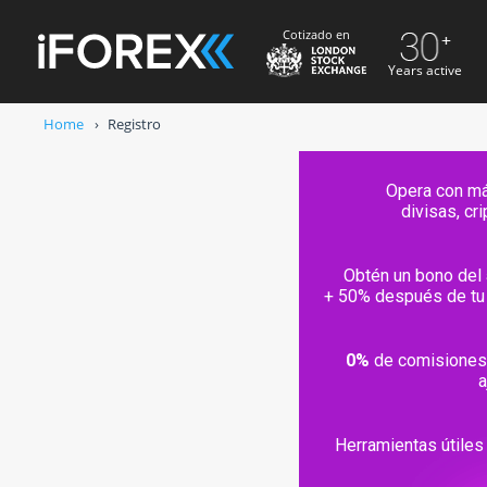
Cotizado en
Years active
Home
Registro
Opera con m
divisas, c
r de confianza desde 1996
Obtén un bono del
e mantienen en cuentas bancarias
+ 50% después de tu 
segregadas
0%
de comisiones 
ente autorizado y regulado
a
Herramientas útiles