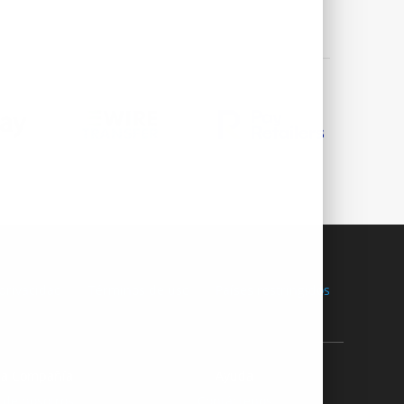
 privacidad
Términos de uso
Países restringidos
ra Compañía
Ayuda
 de nosotros
Contáctenos