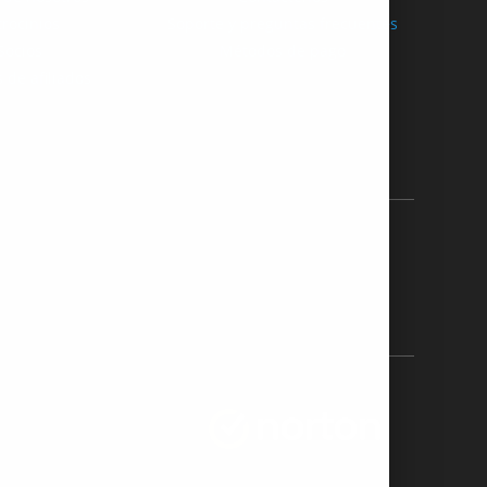
trocinios
Soporte y preguntas frecuentes
Socios
Métodos de pago
 de afiliados