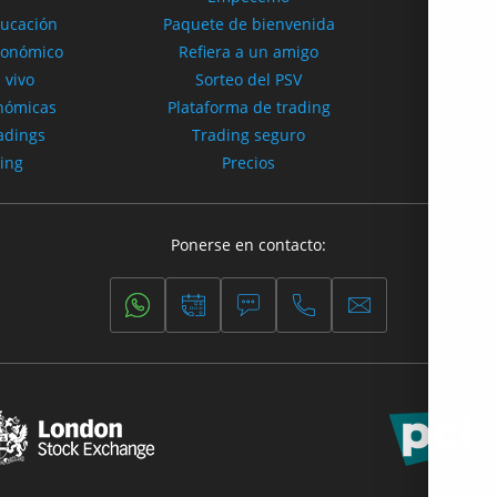
ducación
Paquete de bienvenida
Pa
conómico
Refiera a un amigo
 vivo
Sorteo del PSV
Ofertas
onómicas
Plataforma de trading
adings
Trading seguro
ding
Precios
Ponerse en contacto: