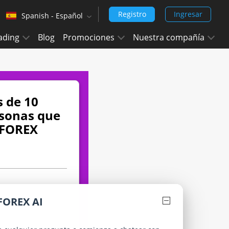
Registro
Ingresar
Spanish - Español
‹
ading
Blog
Promociones
Nuestra compañía
English (Arabic)
Arabic - العربيه
Chinese Simplified - 中文 (简体)
 de 10
Chinese Traditional - 中文 (繁體)
rsonas que
English
iFOREX
English (India)
Hindi - हिन्दी
Japanese - 日本語
FOREX AI
Korean - 한국어 (대한민국)
Portuguese - Português