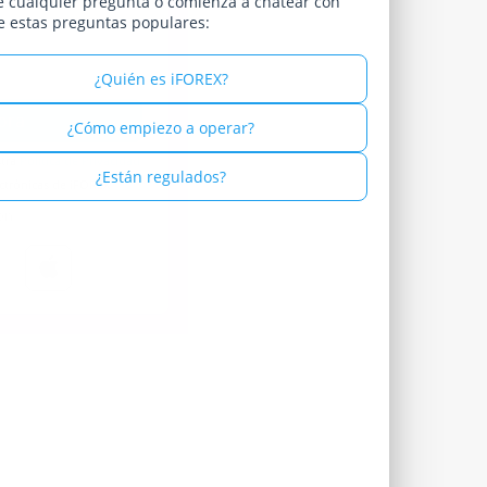
 cualquier pregunta o comienza a chatear con
e estas preguntas populares:
Russian - Русский
Spanish - Español
¿Quién es iFOREX?
Thai - ไทย
¿Cómo empiezo a operar?
stra
Política de Privacidad
¿Están regulados?
ctrónicas de iFOREX
con