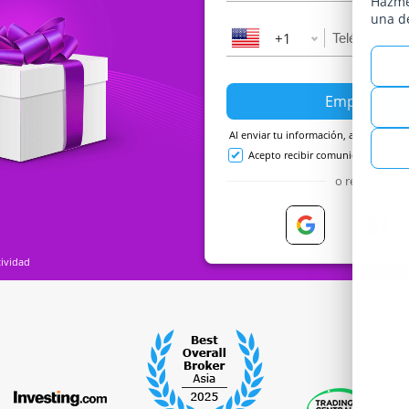
Hazme
una d
+1
Al enviar tu información, aceptas nue
Acepto recibir comunicaciones ele
o regístrate 
tividad