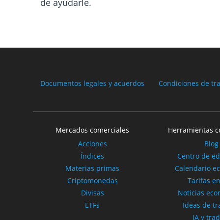
de ayudarle.
Documentos legales y acuerdos
Condiciones de tr
Mercados comerciales
Herramientas c
Acciones
Blog
Índices
Centro de e
Materias primas
Calendario e
Criptomonedas
Tarifas en
Divisas
Noticias ec
ETFs
Ideas de tr
IA y tra