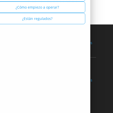
Russian - Русский
¿Cómo empiezo a operar?
Spanish - Español
¿Están regulados?
Thai - ไทย
 privacidad
Términos de uso
Países restringidos
ra Compañía
Ayuda
 de nosotros
Contáctenos
trocinios
Soporte y preguntas frecuentes
Socios
Métodos de pago
 de afiliados