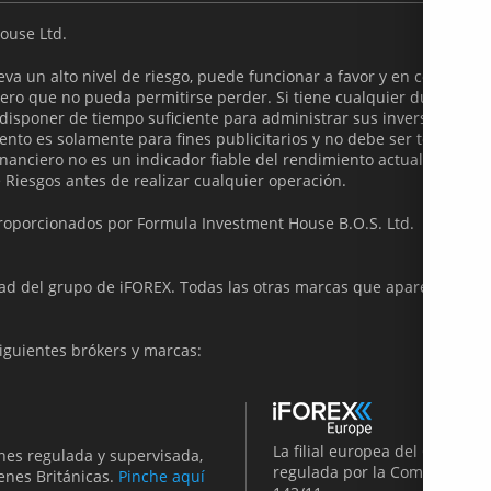
ouse Ltd.
va un alto nivel de riesgo, puede funcionar a favor y en contra de
dinero que no pueda permitirse perder. Si tiene cualquier duda, de
isponer de tiempo suficiente para administrar sus inversiones de
ento es solamente para fines publicitarios y no debe ser tomada 
anciero no es un indicador fiable del rendimiento actual y / o futu
 Riesgos antes de realizar cualquier operación.
 proporcionados por Formula Investment House B.O.S. Ltd.
d del grupo de iFOREX. Todas las otras marcas que aparecen en es
siguientes brókers y marcas:
La filial europea del Grupo 
nes regulada y supervisada,
regulada por la Comisión de B
genes Británicas.
Pinche aquí