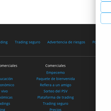
ading
Trading seguro
Advertencia de riesgos
Política de
omerciales
Comerciales
Nuest
Empecemo
Acerca
ducación
Paquete de bienvenida
Pa
conómico
Refiera a un amigo
 vivo
Sorteo del PSV
Ofertas
onómicas
Plataforma de trading
adings
Trading seguro
ding
Precios