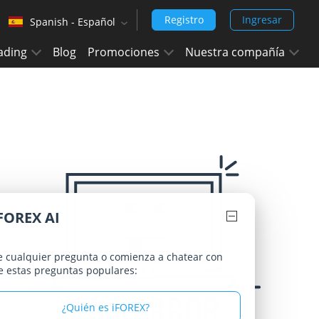
Registro
Ingresar
Spanish - Español
‹
ading
Blog
Promociones
Nuestra compañía
English (Arabic)
Arabic - العربيه
Chinese Simplified - 中文 (简体)
Chinese Traditional - 中文 (繁體)
English
English (India)
FOREX AI
Hindi - हिन्दी
Japanese - 日本語
 cualquier pregunta o comienza a chatear con
e estas preguntas populares:
Korean - 한국어 (대한민국)
¿Quién es iFOREX?
Portuguese - Português