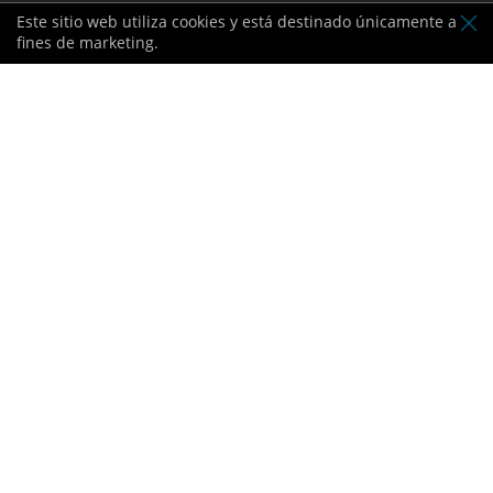
Este sitio web utiliza cookies y está destinado únicamente a
Ponerse en contacto:
fines de marketing.
Licencia por BVI FSC
Proveedor de datos de la
Bolsa de Londres
Certificado PCI
Seguridad del cliente y de
los datos