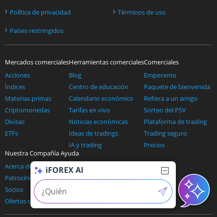
›
›
Política de privacidad
Términos de uso
›
Países restringidos
Mercados comerciales
Herramientas comerciales
Comerciales
Acciones
Blog
Empecemo
Índices
Centro de educación
Paquete de bienvenida
Materias primas
Calendario económico
Refiera a un amigo
Criptomonedas
Tarifas en vivo
Sorteo del PSV
Divisas
Noticias económicas
Plataforma de trading
ETFs
Ideas de tradings
Trading seguro
IA y trading
Precios
Nuestra Compañía
Ayuda
Acerca de nosotros
Contáctenos
iFOREX AI
Patrocinios
Soporte y preguntas frecuentes
Socios
Métodos de pago
Ofertas de afiliados