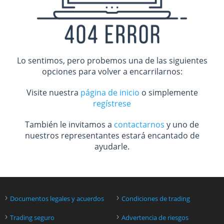
Lo sentimos, pero probemos una de las siguientes
opciones para volver a encarrilarnos:
Visite nuestra
página de inicio
o simplemente
regístrese
También le invitamos a
contactarnos
y uno de
nuestros representantes estará encantado de
ayudarle.
›
›
Documentos legales y acuerdos
Condiciones de trading
›
›
Trading seguro
Advertencia de riesgos